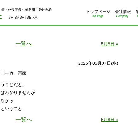
仲卸・外食産業へ業務用小分け配送
トップページ
会社情報
Top Page
Company
ISHIBASHI SEIKA
一覧へ
5月8日 »
2025年05月07日(水)
中川一政 画家
いうことだと。
にはわかりませんが
ちながら
るということ。
一覧へ
5月8日 »