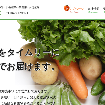
仲卸・外食産業へ業務用小分け配送
トップページ
会社情報
Top Page
Company
ISHIBASHI SEIKA
をタイムリーに
でお届けます。
中央卸売市場にて営業しております。
クを培い、日々刻々と変わる物流状況の
常に新鮮な青果物を流通することができ