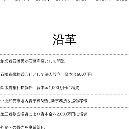
沿革
創業者石橋勇が石橋商店として開業
石橋青果株式会社として法人設立 資本金500万円
鈴木貴裕社長就任 資本金1,000万円に増資
中央卸売市場内青果棟3階に新事務所を拡張移転
第三者割当増資により資本金を2,000万円に増資
外食への販売を事業部化