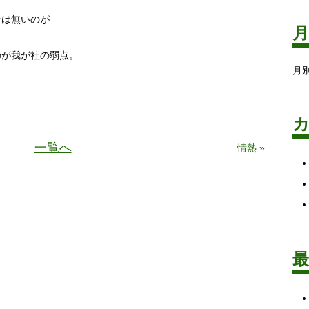
ンは無いのが
のが我が社の弱点。
月
一覧へ
情熱 »