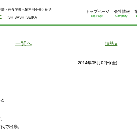
仲卸・外食産業へ業務用小分け配送
トップページ
会社情報
Top Page
Company
ISHIBASHI SEIKA
一覧へ
情熱 »
2014年05月02日(金)
いと
が、
交代で出勤。