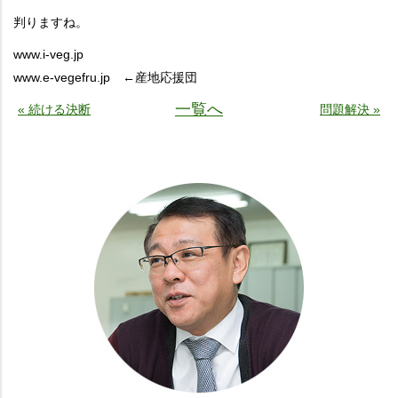
判りますね。
www.i-veg.jp
www.e-vegefru.jp ←産地応援団
一覧へ
« 続ける決断
問題解決 »