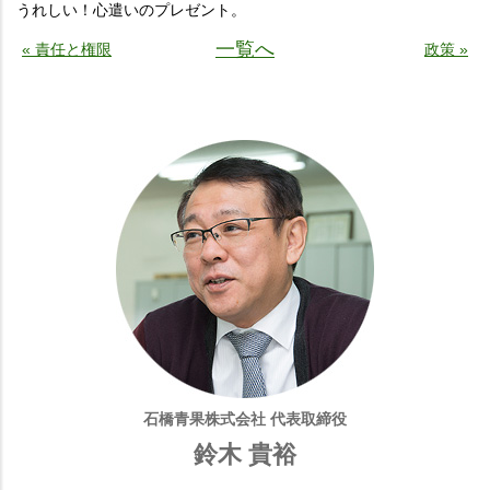
うれしい！心遣いのプレゼント。
一覧へ
« 責任と権限
政策 »
石橋青果株式会社 代表取締役
鈴木 貴裕