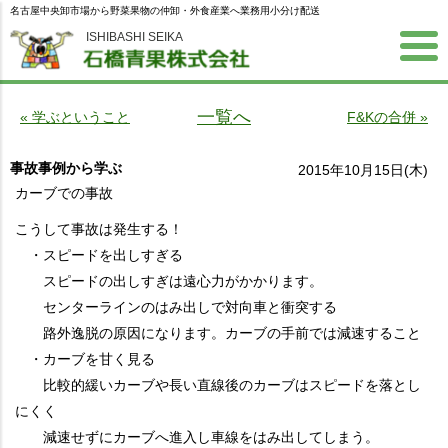
名古屋中央卸市場から野菜果物の仲卸・外食産業へ業務用小分け配送
ISHIBASHI SEIKA
一覧へ
« 学ぶということ
F&Kの合併 »
事故事例から学ぶ
2015年10月15日(木)
カーブでの事故
こうして事故は発生する！
・スピードを出しすぎる
スピードの出しすぎは遠心力がかかります。
センターラインのはみ出しで対向車と衝突する
路外逸脱の原因になります。カーブの手前では減速すること
・カーブを甘く見る
比較的緩いカーブや長い直線後のカーブはスピードを落とし
にくく
減速せずにカーブへ進入し車線をはみ出してしまう。