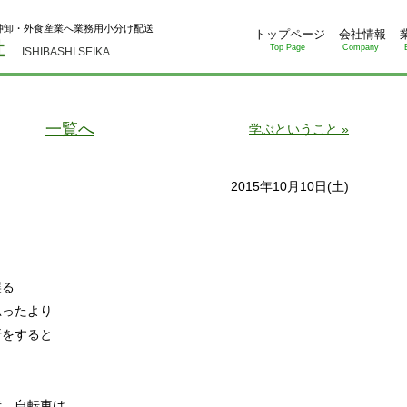
仲卸・外食産業へ業務用小分け配送
トップページ
会社情報
Top Page
Company
ISHIBASHI SEIKA
一覧へ
学ぶということ »
2015年10月10日(土)
誤る
ったより
折をすると
、自転車は