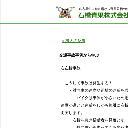
名古屋中央卸市場から野菜果物の
« 求人の反省
交通事故事例から学ぶ
右左折事故
こうして事故は発生する！
・対向車の速度や距離の判断を
バイクは車体が小さいため思
速度が遅いと判断をしがち強引に右
衝突します。
・右折を急ぎ横断者を見落とす
特に右から走ってくる歩行者