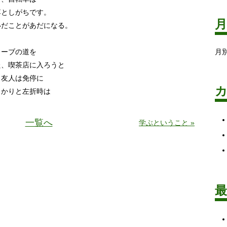
しがちです。
ことがあだになる。
ーブの道を
月
喫茶店に入ろうと
友人は免停に
りと左折時は
一覧へ
学ぶということ »