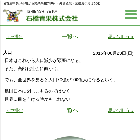
名古屋中央卸市場から野菜果物の仲卸・外食産業へ業務用小分け配送
ISHIBASHI SEIKA
一覧へ
« 声掛け
思いは叶う »
人口
2015年08月23日(日)
日本はこれから人口減少が顕著になる。
また、高齢化社会に向かう。
でも、全世界を見ると人口70億が100億人になるという。
島国日本に閉じこもるのではなく
世界に目を向ける時かもしれない
一覧へ
« 声掛け
思いは叶う »