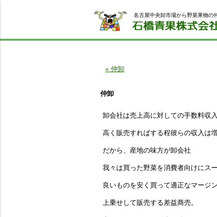
名古屋中央卸市場から野菜果物の
« 仲卸
仲卸
卸会社は売上高に対しての手数料収
高く販売すればする程彼らの収入は
だから、産地の味方が卸会社
我々は買った野菜を消費者向けにス
良いものを安く買って適正なマージ
上乗せして販売する差益商売。