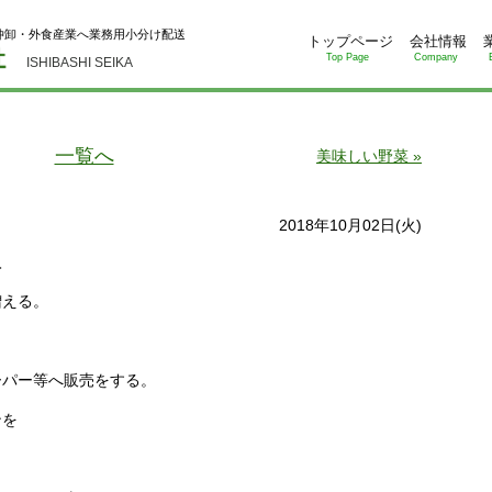
仲卸・外食産業へ業務用小分け配送
トップページ
会社情報
Top Page
Company
ISHIBASHI SEIKA
一覧へ
美味しい野菜 »
2018年10月02日(火)
入
増える。
ーパー等へ販売をする。
ンを