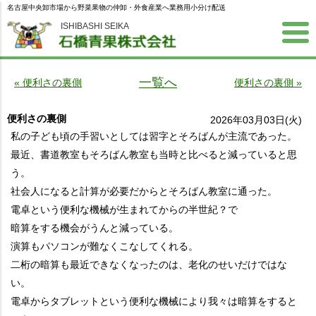
名古屋中央卸市場から野菜果物の仲卸・外食産業へ業務用小分け配送
ISHIBASHI SEIKA
一覧へ
« 便利さの裏側
便利さの裏側 »
便利さの裏側
2026年03月03日(火)
私の子ども頃の手習いとしては習字とそろばんが主流であった。
最近、書道教室もそろばん教室も当時と比べると減っていると思
う。
社会人になると計算が必要だからとそろばん教室に通った。
電卓という便利な機械が生まれてからの半世紀？で
暗算をする機会がうんと減っている。
演算もパソコンが難なくこなしてくれる。
二桁の暗算も最近できなくなったのは、老化のせいだけではな
い。
電卓からタブレットという便利な機械により我々は暗算をすると