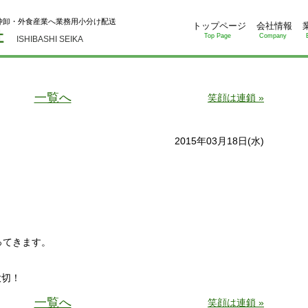
仲卸・外食産業へ業務用小分け配送
トップページ
会社情報
Top Page
Company
ISHIBASHI SEIKA
一覧へ
笑顔は連鎖 »
2015年03月18日(水)
ってきます。
大切！
一覧へ
笑顔は連鎖 »