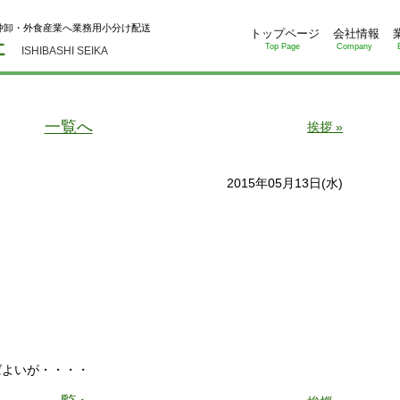
仲卸・外食産業へ業務用小分け配送
トップページ
会社情報
Top Page
Company
ISHIBASHI SEIKA
一覧へ
挨拶 »
2015年05月13日(水)
ばよいが・・・・