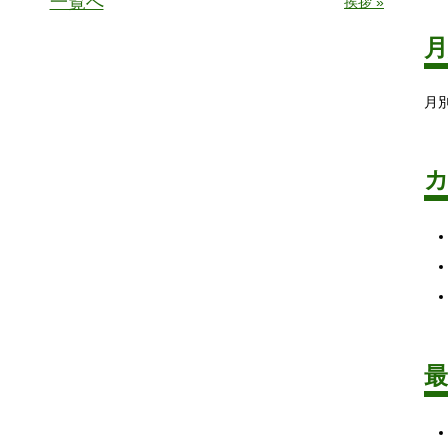
一覧へ
挨拶 »
月