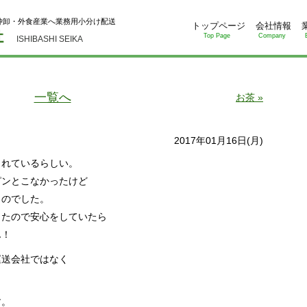
仲卸・外食産業へ業務用小分け配送
トップページ
会社情報
Top Page
Company
ISHIBASHI SEIKA
一覧へ
お茶 »
2017年01月16日(月)
まれているらしい。
ピンとこなかったけど
ものでした。
したので安心をしていたら
ん！
運送会社ではなく
。
す。