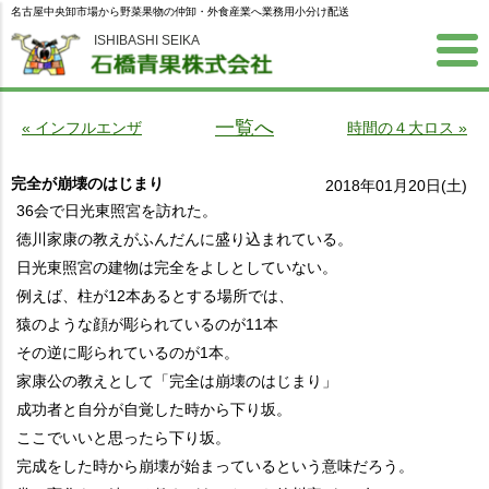
名古屋中央卸市場から野菜果物の仲卸・外食産業へ業務用小分け配送
ISHIBASHI SEIKA
一覧へ
« インフルエンザ
時間の４大ロス »
完全が崩壊のはじまり
2018年01月20日(土)
36会で日光東照宮を訪れた。
徳川家康の教えがふんだんに盛り込まれている。
日光東照宮の建物は完全をよしとしていない。
例えば、柱が12本あるとする場所では、
猿のような顔が彫られているのが11本
その逆に彫られているのが1本。
家康公の教えとして「完全は崩壊のはじまり」
成功者と自分が自覚した時から下り坂。
ここでいいと思ったら下り坂。
完成をした時から崩壊が始まっているという意味だろう。