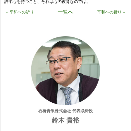
許す心を持つこと、それは心の教育なのでは。
一覧へ
« 平和への祈り
平和への祈り »
石橋青果株式会社 代表取締役
鈴木 貴裕