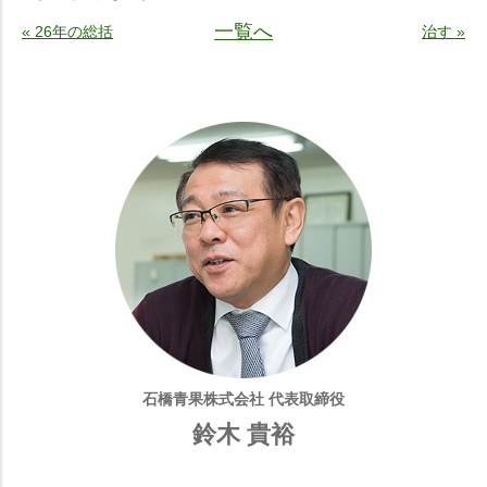
一覧へ
« 26年の総括
治す »
石橋青果株式会社 代表取締役
鈴木 貴裕