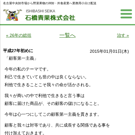
名古屋中央卸市場から野菜果物の仲卸・外食産業へ業務用小分け配送
ISHIBASHI SEIKA
一覧へ
« 26年の総括
治す »
平成27年初めに
2015年01月01日(木)
「顧客第一主義」
今年の私のテーマです。
利己で生きていても世の中は良くならない。
利他で生きることこそ我々の命が活かされる。
我々が商いの中で利他で生きると言う事は
顧客に届けた商品が、その顧客の儲けになること。
今年は心一つにしてこの顧客第一主義を貫きます。
顧客と我々は対等であり、共に成長する関係である事を
付け加えておきます。