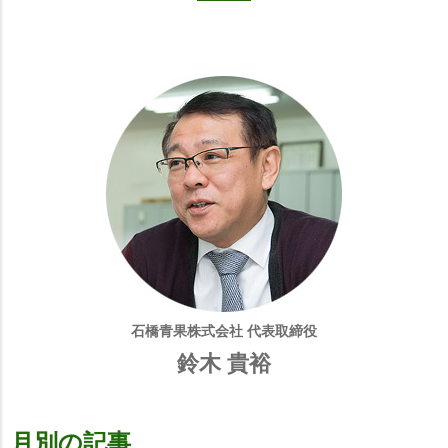
石橋青果株式会社 代表取締役
鈴木 貴裕
月別の記事