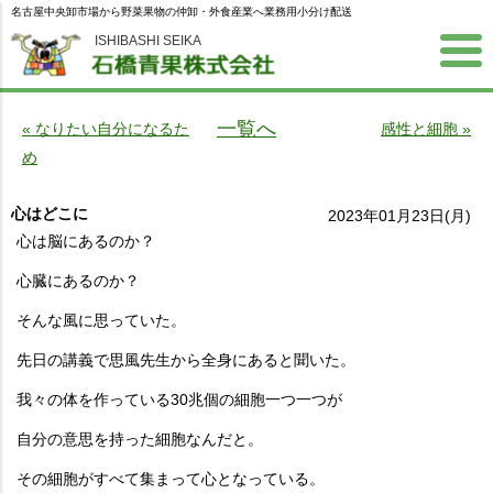
名古屋中央卸市場から野菜果物の仲卸・外食産業へ業務用小分け配送
ISHIBASHI SEIKA
一覧へ
« なりたい自分になるた
感性と細胞 »
め
心はどこに
2023年01月23日(月)
心は脳にあるのか？
心臓にあるのか？
そんな風に思っていた。
先日の講義で思風先生から全身にあると聞いた。
我々の体を作っている30兆個の細胞一つ一つが
自分の意思を持った細胞なんだと。
その細胞がすべて集まって心となっている。