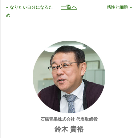
一覧へ
« なりたい自分になるた
感性と細胞 »
め
石橋青果株式会社 代表取締役
鈴木 貴裕