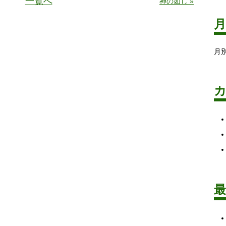
一覧へ
神の如し »
月