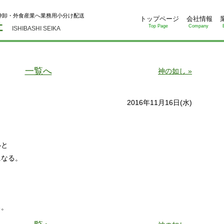
仲卸・外食産業へ業務用小分け配送
トップページ
会社情報
Top Page
Company
ISHIBASHI SEIKA
一覧へ
神の如し »
2016年11月16日(水)
いと
になる。
。
る。