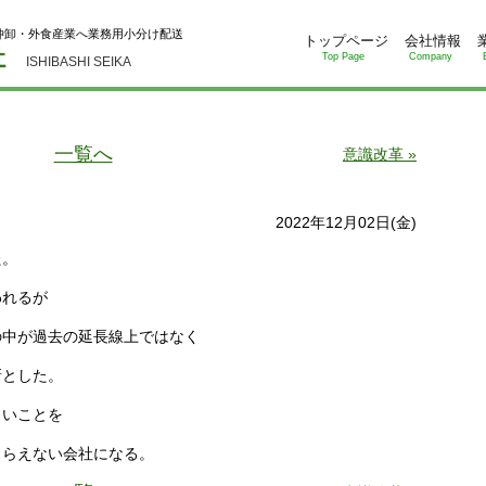
仲卸・外食産業へ業務用小分け配送
トップページ
会社情報
Top Page
Company
ISHIBASHI SEIKA
一覧へ
意識改革 »
2022年12月02日(金)
た。
われるが
の中が過去の延長線上ではなく
新とした。
しいことを
もらえない会社になる。