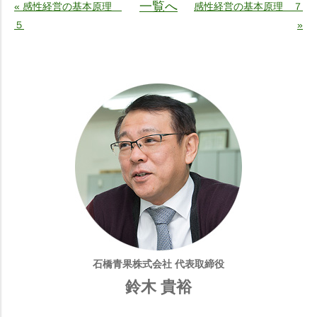
一覧へ
« 感性経営の基本原理
感性経営の基本原理 ７
５
»
石橋青果株式会社 代表取締役
鈴木 貴裕