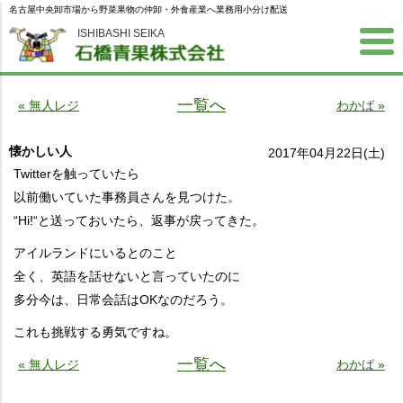
名古屋中央卸市場から野菜果物の仲卸・外食産業へ業務用小分け配送
ISHIBASHI SEIKA
一覧へ
« 無人レジ
わかば »
懐かしい人
2017年04月22日(土)
Twitterを触っていたら
以前働いていた事務員さんを見つけた。
“Hi!“と送っておいたら、返事が戻ってきた。
アイルランドにいるとのこと
全く、英語を話せないと言っていたのに
多分今は、日常会話はOKなのだろう。
これも挑戦する勇気ですね。
一覧へ
« 無人レジ
わかば »