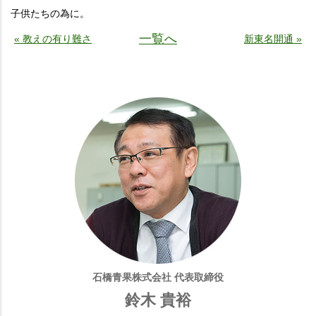
子供たちの為に。
一覧へ
« 教えの有り難さ
新東名開通 »
石橋青果株式会社 代表取締役
鈴木 貴裕