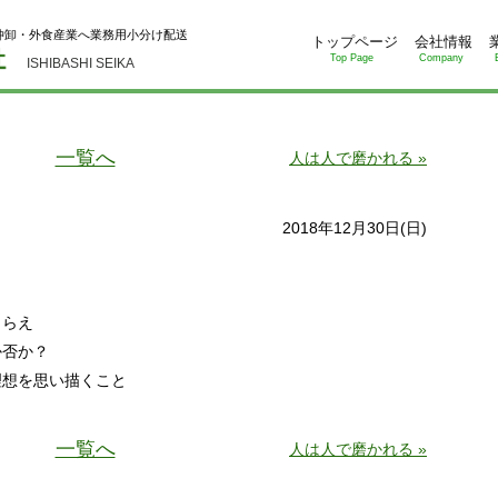
仲卸・外食産業へ業務用小分け配送
トップページ
会社情報
Top Page
Company
ISHIBASHI SEIKA
一覧へ
人は人で磨かれる »
2018年12月30日(日)
とらえ
か否か？
理想を思い描くこと
。
一覧へ
人は人で磨かれる »