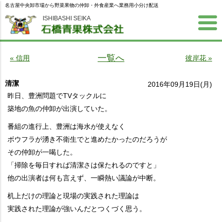
名古屋中央卸市場から野菜果物の仲卸・外食産業へ業務用小分け配送
ISHIBASHI SEIKA
一覧へ
« 信用
彼岸花 »
清潔
2016年09月19日(月)
昨日、豊洲問題でTVタックルに
築地の魚の仲卸が出演していた。
番組の進行上、豊洲は海水が使えなく
ボウフラが湧き不衛生でと進めたかったのだろうが
その仲卸が一喝した。
「掃除を毎日すれば清潔さは保たれるのですと」
他の出演者は何も言えず、一瞬熱い議論が中断。
机上だけの理論と現場の実践された理論は
実践された理論が強いんだとつくづく思う。