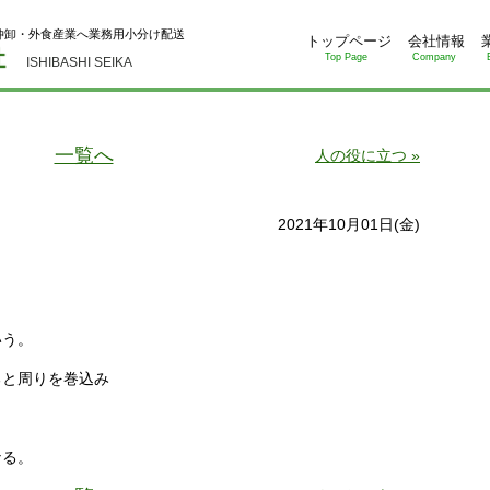
仲卸・外食産業へ業務用小分け配送
トップページ
会社情報
Top Page
Company
ISHIBASHI SEIKA
一覧へ
人の役に立つ »
2021年10月01日(金)
いう。
ると周りを巻込み
。
なる。