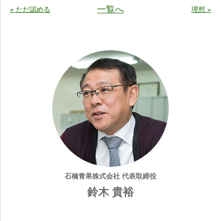
一覧へ
« ただ認める
理想 »
石橋青果株式会社 代表取締役
鈴木 貴裕