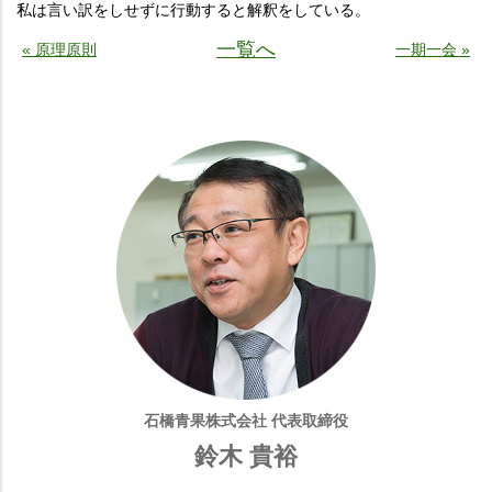
私は言い訳をしせずに行動すると解釈をしている。
一覧へ
« 原理原則
一期一会 »
石橋青果株式会社 代表取締役
鈴木 貴裕