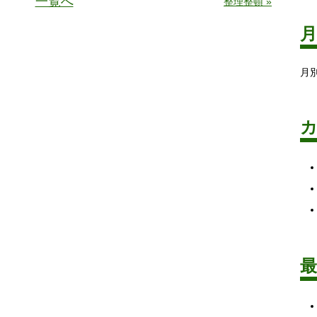
一覧へ
整理整頓 »
月