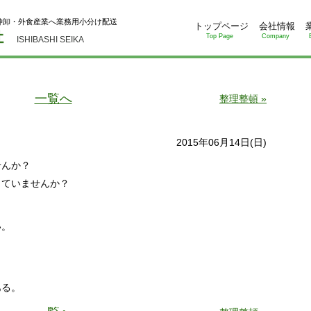
仲卸・外食産業へ業務用小分け配送
トップページ
会社情報
Top Page
Company
ISHIBASHI SEIKA
一覧へ
整理整頓 »
2015年06月14日(日)
せんか？
っていませんか？
い。
ら
ある。