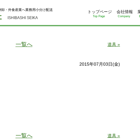
仲卸・外食産業へ業務用小分け配送
トップページ
会社情報
Top Page
Company
ISHIBASHI SEIKA
一覧へ
道具 »
2015年07月03日(金)
一覧へ
道具 »