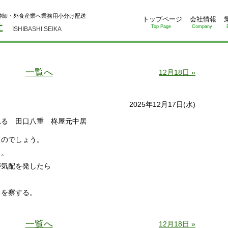
仲卸・外食産業へ業務用小分け配送
トップページ
会社情報
Top Page
Company
ISHIBASHI SEIKA
一覧へ
12月18日 »
2025年12月17日(水)
れる 田口八重 柊屋元中居
るのでしょう。
と。
が気配を発したら
ちを察する。
一覧へ
12月18日 »