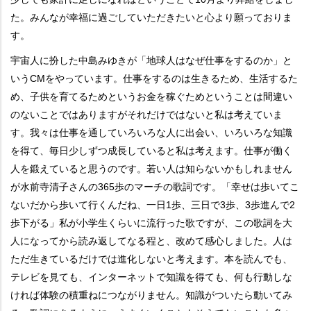
た。みんなが幸福に過ごしていただきたいと心より願っておりま
す。
宇宙人に扮した中島みゆきが「地球人はなぜ仕事をするのか」と
いうCMをやっています。仕事をするのは生きるため、生活するた
め、子供を育てるためというお金を稼ぐためということは間違い
のないことではありますがそれだけではないと私は考えていま
す。我々は仕事を通していろいろな人に出会い、いろいろな知識
を得て、毎日少しずつ成長していると私は考えます。仕事が働く
人を鍛えていると思うのです。若い人は知らないかもしれません
が水前寺清子さんの365歩のマーチの歌詞です。「幸せは歩いてこ
ないだから歩いて行くんだね、一日1歩、三日で3歩、3歩進んで2
歩下がる」私が小学生くらいに流行った歌ですが、この歌詞を大
人になってから読み返してなる程と、改めて感心しました。人は
ただ生きているだけでは進化しないと考えます。本を読んでも、
テレビを見ても、インターネットで知識を得ても、何も行動しな
ければ体験の積重ねにつながりません。知識がついたら動いてみ