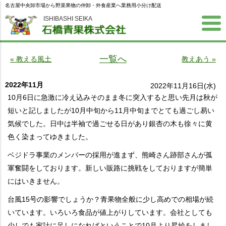
名古屋中央卸市場から野菜果物の仲卸・外食産業へ業務用小分け配送
ISHIBASHI SEIKA
一覧へ
« 教える風土
教えあう »
2022年11月
2022年11月16日(水)
10月6日に急激に冷え込みそのまま冬に突入すると思い先月は秋が
短いと記しましたが10月中旬から11月中旬までとても過ごし易い
気候でした。日中は半袖で過ごせる日があり銀杏の木も徐々に黄
色く染まってゆきました。
ベジドラ事業のメンバーの採用が進まず、熊崎さん跡部さんが孤
軍奮闘をしております。新しい販路に挑戦をしておりますが簡単
にはいきません。
台風15号の影響でしょうか？青果物全般に少し高めでの相場が続
いています。いろいろ食品が値上がりしています。会社としても
少しでも家計に足しになればということで10月より昇給をしまし