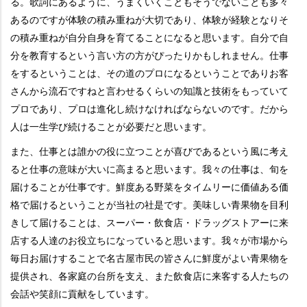
る。歌詞にあるように、うまくいくこともそうでないことも多々
あるのですが体験の積み重ねが大切であり、体験が経験となりそ
の積み重ねが自分自身を育てることになると思います。自分で自
分を教育するという言い方の方がぴったりかもしれません。仕事
をするということは、その道のプロになるということでありお客
さんから流石ですねと言わせるくらいの知識と技術をもっていて
プロであり、プロは進化し続けなければならないのです。だから
人は一生学び続けることが必要だと思います。
また、仕事とは誰かの役に立つことが喜びであるという風に考え
ると仕事の意味が大いに高まると思います。我々の仕事は、旬を
届けることが仕事です。鮮度ある野菜をタイムリーに価値ある価
格で届けるということが当社の社是です。美味しい青果物を目利
きして届けることは、スーパー・飲食店・ドラッグストアーに来
店する人達のお役立ちになっていると思います。我々が市場から
毎日お届けすることで名古屋市民の皆さんに鮮度がよい青果物を
提供され、各家庭の台所を支え、また飲食店に来客する人たちの
会話や笑顔に貢献をしています。