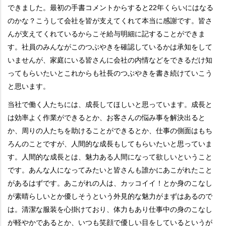
できました。最初の手書コメントからすると22年くらいにはなる
のかな？こうして会社を皆が支えてくれて本当に感謝です。皆さ
んが支えてくれているからこそ給与明細に記することができま
す。社員のみんながこのつぶやきを確認しているかは承知をして
いませんが、家庭にいる皆さんに会社の内情などをできるだけ知
ってもらいたいとこれからも社長のつぶやきを書き続けていこう
と思います。
当社で働く人たちには、成長してほしいと思っています。成長と
は効率よく作業ができるとか、お客さんの悩み事を解決出ると
か、周りの人たちを助けることができるとか、仕事の側面はもち
ろんのことですが、人間的な成長もしてもらいたいと思っていま
す。人間的な成長とは、魅力ある人間になって欲しいということ
です。あんな人になってみたいと皆さんも誰かにあこがれたこと
があるはずです。あこがれの人は、カッコイイ！とか身のこなし
が素晴らしいとか優しそうという外見的な魅力がまずはあるので
は。清潔な服装を心掛けており、体力もあり仕事中の身のこなし
が軽やかであるとか、いつも笑顔で優しい目をしているというが