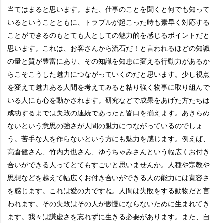
当てはまると思います。また、仕事のことを聞くと何でも知って
いるということともに、トラブルが起こった時も素早く対応する
ことができるのもとても人としての魅力的を感じるポイントだと
思います。これは、お客さんから流石だ！と言われるほどの知識
の量と質が豊富にあり、その知識を知恵に変える行動力があるか
らこそこうした魅力につながっていくのだと思います。少し視点
を変えて魅力ある人間を考えてみると粘り強く物事に取り組んで
いる人にも心を動かされます。研究などで成果をあげた方たちは
成功するまでは失敗の連続であったと皆口を揃えます。あきらめ
ないという意思の強さが人間の魅力につながっているのでしょ
う。苦手な人を作らないという方にも魅力を感じます。例えば、
高倉健さん、竹内力也さん、ゆうちゃみさんという幅広くお付き
合いができる人ってとてもすごいと思いませんか。人種や宗教や
思想などを越えて幅広くお付き合いができる人の能力には寛容さ
を感じます。これは愛の力ですね。人間は失敗をする動物だと言
われます。その失敗はその人が傲慢にならないために生まれてき
ます。我々は謙虚さを忘れずに生きる必要があります。また、自