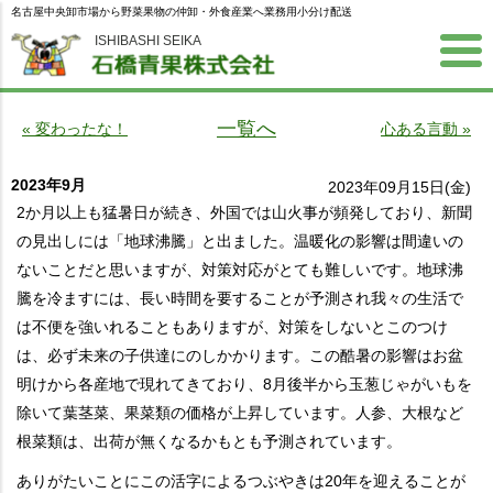
名古屋中央卸市場から野菜果物の仲卸・外食産業へ業務用小分け配送
ISHIBASHI SEIKA
一覧へ
« 変わったな！
心ある言動 »
2023年9月
2023年09月15日(金)
2か月以上も猛暑日が続き、外国では山火事が頻発しており、新聞
の見出しには「地球沸騰」と出ました。温暖化の影響は間違いの
ないことだと思いますが、対策対応がとても難しいです。地球沸
騰を冷ますには、長い時間を要することが予測され我々の生活で
は不便を強いれることもありますが、対策をしないとこのつけ
は、必ず未来の子供達にのしかかります。この酷暑の影響はお盆
明けから各産地で現れてきており、8月後半から玉葱じゃがいもを
除いて葉茎菜、果菜類の価格が上昇しています。人参、大根など
根菜類は、出荷が無くなるかもとも予測されています。
ありがたいことにこの活字によるつぶやきは20年を迎えることが