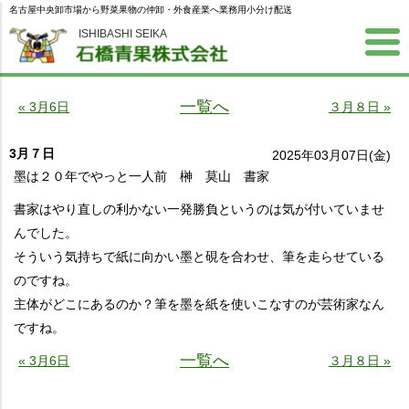
名古屋中央卸市場から野菜果物の仲卸・外食産業へ業務用小分け配送
ISHIBASHI SEIKA
一覧へ
« 3月6日
３月８日 »
3月７日
2025年03月07日(金)
墨は２０年でやっと一人前 榊 莫山 書家
書家はやり直しの利かない一発勝負というのは気が付いていませ
んでした。
そういう気持ちで紙に向かい墨と硯を合わせ、筆を走らせている
のですね。
主体がどこにあるのか？筆を墨を紙を使いこなすのが芸術家なん
ですね。
一覧へ
« 3月6日
３月８日 »