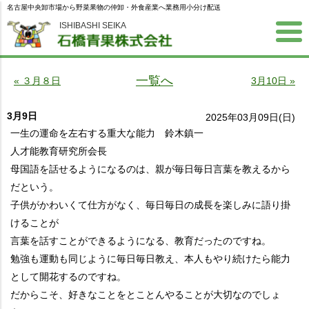
名古屋中央卸市場から野菜果物の仲卸・外食産業へ業務用小分け配送
ISHIBASHI SEIKA
一覧へ
« ３月８日
3月10日 »
3月9日
2025年03月09日(日)
一生の運命を左右する重大な能力 鈴木鎮一
人才能教育研究所会長
母国語を話せるようになるのは、親が毎日毎日言葉を教えるから
だという。
子供がかわいくて仕方がなく、毎日毎日の成長を楽しみに語り掛
けることが
言葉を話すことができるようになる、教育だったのですね。
勉強も運動も同じように毎日毎日教え、本人もやり続けたら能力
として開花するのですね。
だからこそ、好きなことをとことんやることが大切なのでしょ