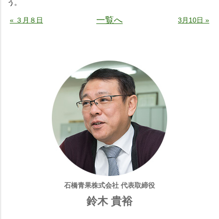
う。
一覧へ
« ３月８日
3月10日 »
石橋青果株式会社 代表取締役
鈴木 貴裕