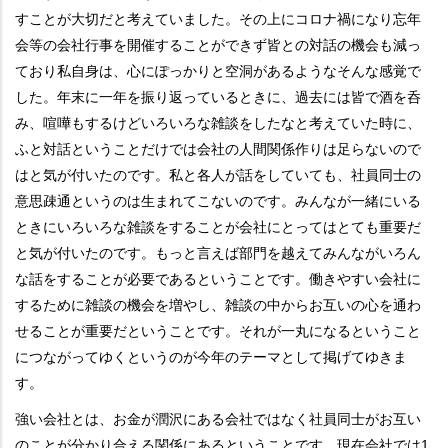
すことが大切だと考えていました。その上にコロナ禍になり忘年
会等の会社行事を開催することができず皆との対話の機会も減っ
ており私自身は、心にぽっかりと空洞があるようなそんな感覚で
した。年末に一年を振り返っているときに、過去には皆で酒を呑
み、喧嘩もするけどいろいろな雑談をしたなと考えていた時に、
ふと対話ということだけでは会社の人間関係作りは足らないので
はと気が付いたのです。私と各人が話をしていても、社員同士の
意思疎通というのは生まれてこないのです。みんなが一緒にいる
ときにいろいろな雑談をすることが会社にとってはとても重要だ
と気が付いたのです。もっと言えば部門を越えてみんながいろん
な話をすることが必要であるということです。働きやすい会社に
するために雑談の機会を増やし、雑談の中からお互いの心を通わ
せることが重要だということです。それが一丸になるということ
につながってゆくというのが今年のテーマとして掲げてゆきま
す。
強い会社とは、お金が潤沢にある会社ではなく社員同士がお互い
のことが分かり合える関係にあるということです。現在会社では1