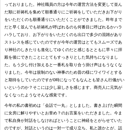
っておりました。神社職員の方は今年の運営方法を変更して並ん
だ順に祈祷札を集めて順番通りにご祈祷をしていただきお下がり
をいただくのも順番通りにいただくことができました。昨年まで
だと早く並んでも祈祷札が呼ばれるのも何番目に呼ばれるかハラ
ハラしており、お下がりをいただくのも出口で多少の混雑があり
ストレスを感じていたのですが今年の運営はとてもスムーズであ
り神社のしきたりも進化してゆくのだと感じるとともに早々に拝
殿を後にできたことにとてもすっきりとした気持ちになりまし
た。もう少し付け加えると一番札を取り合う掛け声はもうなくな
りました。今年は規制のない神事のため昔の様にワイワイとする
と期待をしていたのですが0時になってもなんとも皆さん行儀がい
いというのか？そこには少し寂しさを感じます。商売人に元気が
なくなったようなそんな感覚です。
今年の私の書初めは「会話で一丸」としました。書き上げた瞬間
に女房に解りやすいとお誉め？のお言葉をいただきました。今ま
で私自身が対話をしなければということに神経をとがらせていた
のですが、対話というのは一対一で成り立ち、私と誰かとが、話