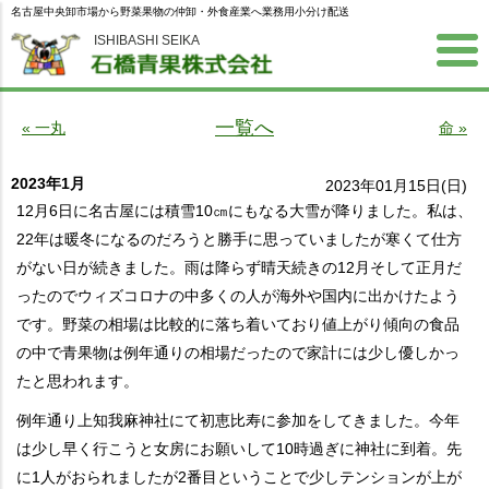
名古屋中央卸市場から野菜果物の仲卸・外食産業へ業務用小分け配送
ISHIBASHI SEIKA
一覧へ
« 一丸
命 »
2023年1月
2023年01月15日(日)
12月6日に名古屋には積雪10㎝にもなる大雪が降りました。私は、
22年は暖冬になるのだろうと勝手に思っていましたが寒くて仕方
がない日が続きました。雨は降らず晴天続きの12月そして正月だ
ったのでウィズコロナの中多くの人が海外や国内に出かけたよう
です。野菜の相場は比較的に落ち着いており値上がり傾向の食品
の中で青果物は例年通りの相場だったので家計には少し優しかっ
たと思われます。
例年通り上知我麻神社にて初恵比寿に参加をしてきました。今年
は少し早く行こうと女房にお願いして10時過ぎに神社に到着。先
に1人がおられましたが2番目ということで少しテンションが上が