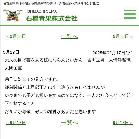
名古屋中央卸市場から野菜果物の仲卸・外食産業へ業務用小分け配送
ISHIBASHI SEIKA
一覧へ
« 9月16日
9月18日 »
9月17日
2025年09月17日(水)
大人の目で芸を見る様にならんといかん 吉田玉男 人情浄瑠璃
人間国宝
弟子に対しての見方ですね。
師弟関係と上司部下とは少し違うかもしれませんが
いつまでも子ども扱いをするのではなく、一人の社会人として部
下と接すること
お互いが尊敬、敬いの精神が必要だと思います
一覧へ
« 9月16日
9月18日 »