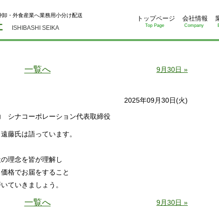
仲卸・外食産業へ業務用小分け配送
トップページ
会社情報
Top Page
Company
ISHIBASHI SEIKA
一覧へ
9月30日 »
2025年09月30日(火)
功 シナコーポレーション代表取締役
と遠藤氏は語っています。
社の理念を皆が理解し
る価格でお届をすること
磨いていきましょう。
一覧へ
9月30日 »