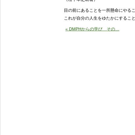
目の前にあることを一所懸命にやる
これが自分の人生をゆたかにする
« DMPHからの学び その…