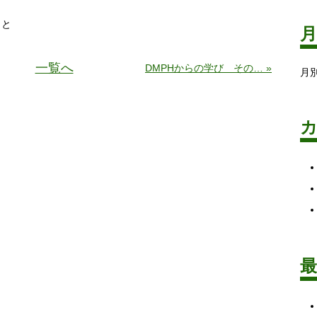
こと
こと
一覧へ
DMPHからの学び その… »
月