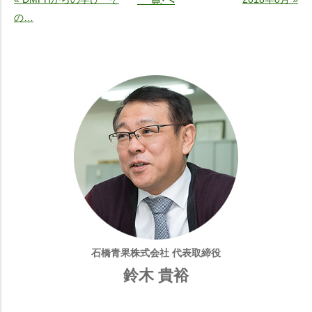
の…
石橋青果株式会社 代表取締役
鈴木 貴裕