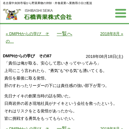
名古屋中央卸市場から野菜果物の仲卸・外食産業へ業務用小分け配送
ISHIBASHI SEIKA
一覧へ
« DMPHからの学び そ
2018年8月 »
の…
DMPHからの学び その87
2018年08月18日(土)
「責任は俺が取る。安心して思いきってやってみろ」
上司にこう言われたら、“勇気”も“やる気”も湧いてくる。
責任を最後に取る覚悟。
肝のすわったリーダーの下には責任感の強い部下が育つ。
先日ナイキの創業当時の話を聞いた。
日商岩井の若き現地社員がナイキという会社を救ったという。
それはリスクをとる覚悟があったから。
皆に挑戦する勇気をもってもらいたい。
一覧へ
« DMPHからの学び そ
2018年8月 »