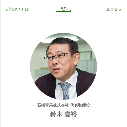
一覧へ
« 謙虚さとは
真善美 »
石橋青果株式会社 代表取締役
鈴木 貴裕