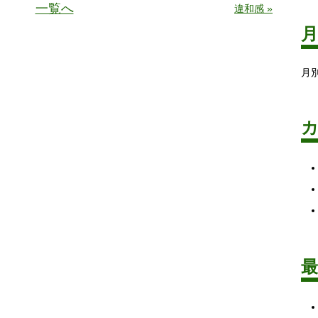
一覧へ
違和感 »
月