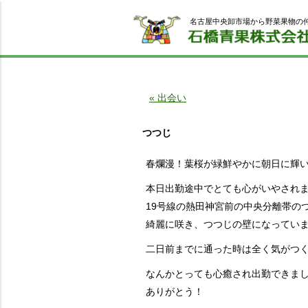
名古屋中央卸市場から野菜果物の
« 出会い
つつじ
春爛漫！葉桜が緑鮮やかに朝日に輝
本日出勤途中でとても心がいやされ
19号線の熱田神宮前の中央分離帯の
綺麗に咲き、つつじの壁になってい
二日前までに通った時は全く気がつ
なんかとっても心癒され出勤できま
ありがとう！