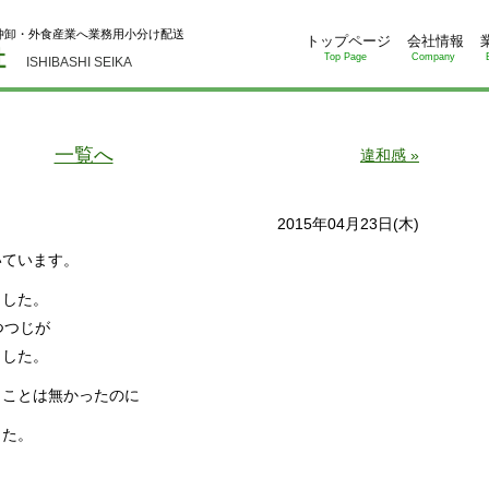
仲卸・外食産業へ業務用小分け配送
トップページ
会社情報
Top Page
Company
ISHIBASHI SEIKA
一覧へ
違和感 »
2015年04月23日(木)
いています。
ました。
つつじが
ました。
くことは無かったのに
した。