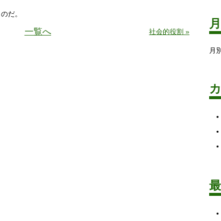
ものだ。
一覧へ
社会的役割 »
月