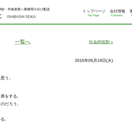
仲卸・外食産業へ業務用小分け配送
トップページ
会社情報
Top Page
Company
ISHIBASHI SEIKA
一覧へ
社会的役割 »
2015年05月19日(火)
。
と思う。
出席をする。
るのだろう。
いる。