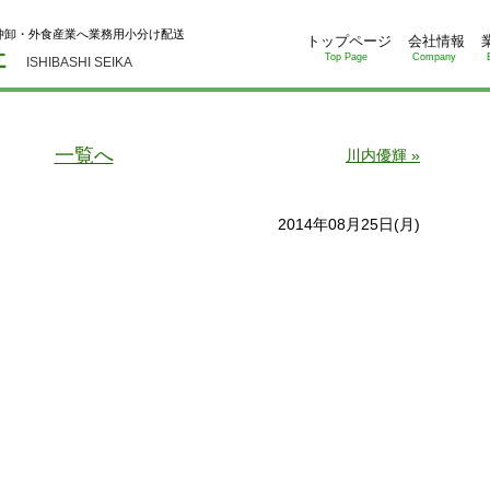
仲卸・外食産業へ業務用小分け配送
トップページ
会社情報
Top Page
Company
ISHIBASHI SEIKA
一覧へ
川内優輝 »
2014年08月25日(月)