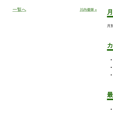
一覧へ
川内優輝 »
月