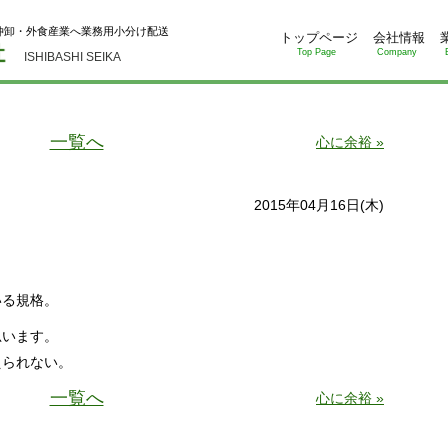
仲卸・外食産業へ業務用小分け配送
トップページ
会社情報
Top Page
Company
ISHIBASHI SEIKA
一覧へ
心に余裕 »
2015年04月16日(木)
いる規格。
思います。
えられない。
一覧へ
心に余裕 »