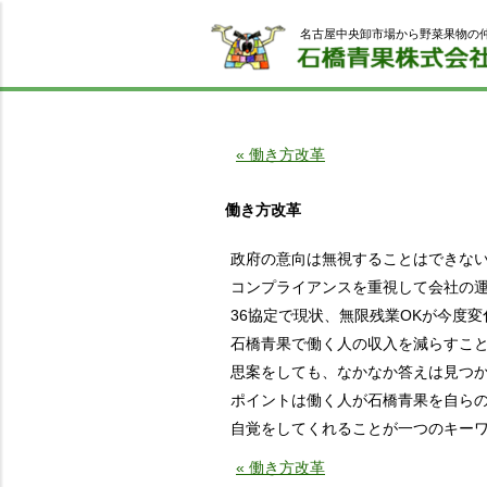
名古屋中央卸市場から野菜果物の
« 働き方改革
働き方改革
政府の意向は無視することはできな
コンプライアンスを重視して会社の
36協定で現状、無限残業OKが今度
石橋青果で働く人の収入を減らすこ
思案をしても、なかなか答えは見つ
ポイントは働く人が石橋青果を自ら
自覚をしてくれることが一つのキー
« 働き方改革