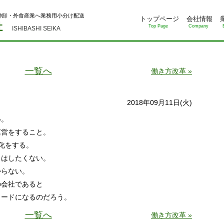
仲卸・外食産業へ業務用小分け配送
トップページ
会社情報
Top Page
Company
ISHIBASHI SEIKA
一覧へ
働き方改革 »
2018年09月11日(火)
い。
運営をすること。
変化をする。
とはしたくない。
からない。
の会社であると
ワードになるのだろう。
一覧へ
働き方改革 »