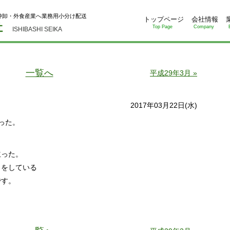
仲卸・外食産業へ業務用小分け配送
トップページ
会社情報
Top Page
Company
ISHIBASHI SEIKA
一覧へ
平成29年3月 »
2017年03月22日(水)
った。
立った。
りをしている
です。