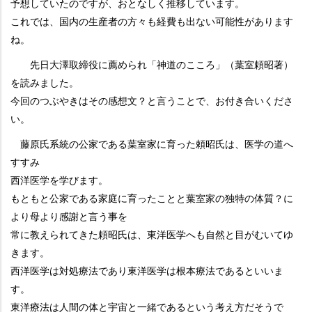
予想していたのですが、おとなしく推移しています。
これでは、国内の生産者の方々も経費も出ない可能性があります
ね。
先日大澤取締役に薦められ「神道のこころ」（葉室頼昭著）
を読みました。
今回のつぶやきはその感想文？と言うことで、お付き合いくださ
い。
藤原氏系統の公家である葉室家に育った頼昭氏は、医学の道へ
すすみ
西洋医学を学びます。
もともと公家である家庭に育ったことと葉室家の独特の体質？に
より母より感謝と言う事を
常に教えられてきた頼昭氏は、東洋医学へも自然と目がむいてゆ
きます。
西洋医学は対処療法であり東洋医学は根本療法であるといいま
す。
東洋療法は人間の体と宇宙と一緒であるという考え方だそうで