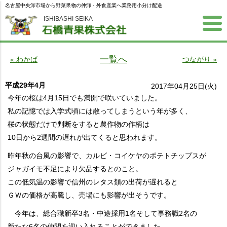
名古屋中央卸市場から野菜果物の仲卸・外食産業へ業務用小分け配送
ISHIBASHI SEIKA
一覧へ
« わかば
つながり »
平成29年4月
2017年04月25日(火)
今年の桜は4月15日でも満開で咲いていました。
私の記憶では入学式頃には散ってしまうという年が多く、
桜の状態だけで判断をすると農作物の作柄は
10日から2週間の遅れが出てくると思われます。
昨年秋の台風の影響で、カルビ・コイケヤのポテトチップスが
ジャガイモ不足により欠品するとのこと。
この低気温の影響で信州のレタス類の出荷が遅れると
ＧＷの価格が高騰し、売場にも影響が出そうです。
今年は、総合職新卒3名・中途採用1名そして事務職2名の
新たな6名の仲間を迎い入れることができました。