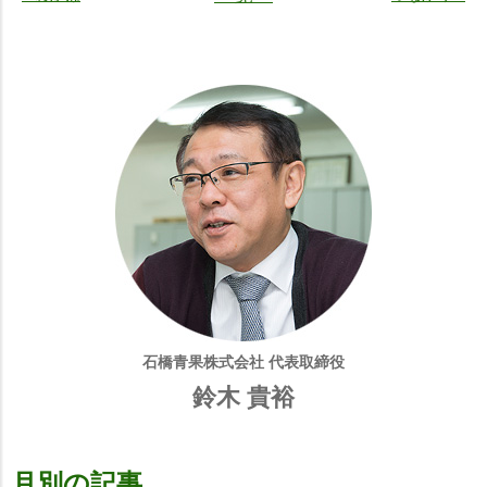
石橋青果株式会社 代表取締役
鈴木 貴裕
月別の記事